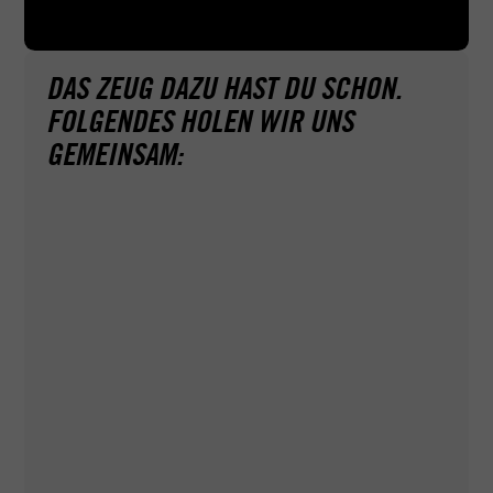
DAS ZEUG DAZU HAST DU SCHON.
FOLGENDES HOLEN WIR UNS
GEMEINSAM:
Ganz ohne Papierkram geht's leider nicht. Deshalb
helfen wir dir bei ACADEMY, wo wir können — zum