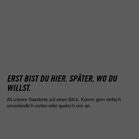
Erfolgreich
dich ab hier
Unser Führerscheinkonfigurator stellt dir auf
im Unterrich
der nächsten Seite dein individuelles
bestens auf 
Angebot zusammen. Beantworte dazu ein
Übrigens ka
paar einfache Fragen, damit wir wissen,
anderen Din
was deine Fahrlizenz können muss.
noch für dic
Seh- bis Ers
dich dabei!
ERST BIST DU HIER. SPÄTER, WO DU
WILLST.
All unsere Standorte auf einen Blick. Komm gern einfach
unverbindlich vorbei oder quatsch uns an.