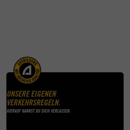
Wichtigster Baustein deines Lernwegs ist aber natürlich
die Straße. Bevor du in die Praxisprüfung und danach
dein eigenes motorisiertes Zweirad-Abenteuer startest,
gehts für dich aufs ACADEMY Bike. Wie oft hängt
ebenfalls ganz von deiner gewünschten Klasse ab, mit
wem wiederum ganz von dir.
UNSERE EIGENEN
VERKEHRSREGELN.
HIERAUF KANNST DU DICH VERLASSEN: