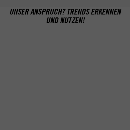
DEIN FAHRZEUGMODELL -
wird entsprechend deiner Körpergröße ausgewählt
UNSER ANSPRUCH? TRENDS ERKENNEN
UND NUTZEN!