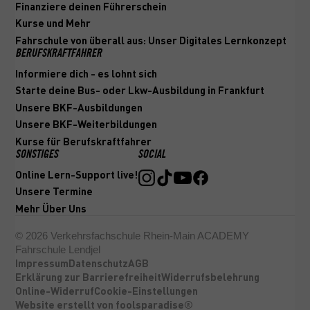
Finanziere deinen Führerschein
Kurse und Mehr
Fahrschule von überall aus: Unser Digitales Lernkonzept
BERUFSKRAFTFAHRER
Informiere dich - es lohnt sich
Starte deine Bus- oder Lkw-Ausbildung in Frankfurt
Unsere BKF-Ausbildungen
Unsere BKF-Weiterbildungen
Kurse für Berufskraftfahrer
SONSTIGES
SOCIAL
Online Lern-Support live!
Unsere Termine
Mehr Über Uns
©
2026
Verkehrsfachschule Rhein-Main ACADEMY
Fahrschule Lendjel
Impressum
Datenschutz
AGB
Erklärung zur Barrierefreiheit
Widerrufsbelehrung
Online-Widerruf
Cookie-Einstellungen
Website erstellt von foolsparadise®