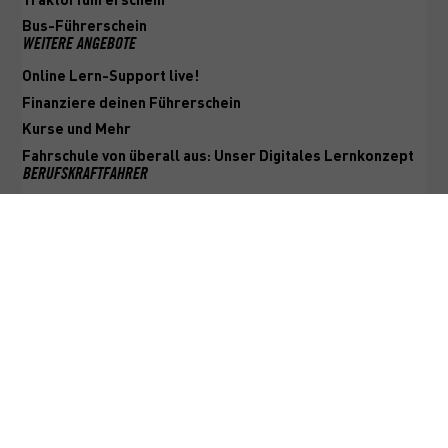
Traktorführerschein
Bus-Führerschein
WEITERE ANGEBOTE
Online Lern-Support live!
Finanziere deinen Führerschein
Kurse und Mehr
Fahrschule von überall aus: Unser Digitales Lernkonzept
BERUFSKRAFTFAHRER
Informiere dich - es lohnt sich
Starte deine Bus- oder Lkw-Ausbildung in Frankfurt
Unsere BKF-Ausbildungen
Unsere BKF-Weiterbildungen
Kurse für Berufskraftfahrer
SONSTIGES
SOCIAL
Online Lern-Support live!
Unsere Termine
Mehr Über Uns